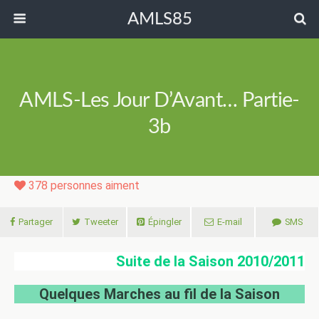
AMLS85
AMLS-Les Jour D’Avant… Partie-
3b
378
personnes aiment
Partager
Tweeter
Épingler
E-mail
SMS
Suite de la Saison 2010/2011
Quelques Marches au fil de la Saison