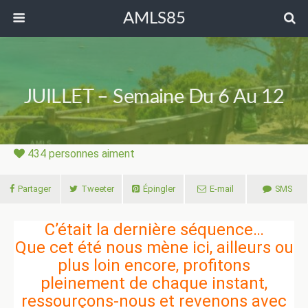
AMLS85
JUILLET – Semaine Du 6 Au 12
434
personnes aiment
Partager
Tweeter
Épingler
E-mail
SMS
C’était la dernière séquence…
Que cet été nous mène ici, ailleurs ou
plus loin encore, profitons
pleinement de chaque instant,
ressourçons-nous et revenons avec