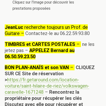
Cliquez sur l’Image pour découvrir les
prestations proposées
JeanLuc
recherche toujours un Prof. de
Guitare –
Contactez-le au 06.22.59.93.80
TIMBRES et CARTES POSTALES
–
ne les
jetez pas –
APPELEZ Bernard au
06.50.59.23.50
BON PLAN-ANAÏS et son VAN
–
CLIQUEZ
SUR CE Site de réservation
>
https://fr.getaround.com/location-
voiture/saint-hilaire-de-riez/volkswagen-
caravelle-1671248
–
Rencontrez la
propriétaire pour récupérer les clés
Discutez avec elle pour récupérer et