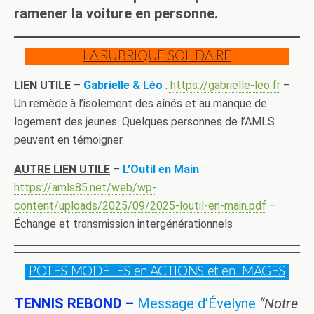
ramener la voiture en personne.
LA RUBRIQUE SOLIDAIRE
LIEN UTILE
–
Gabrielle & Léo
:
https://gabrielle-leo.fr
–
Un remède à l’isolement des aînés et au manque de
logement des jeunes. Quelques personnes de l’AMLS
peuvent en témoigner.
AUTRE LIEN UTILE
–
L’Outil en Main
:
https://amls85.net/web/wp-
content/uploads/2025/09/2025-loutil-en-main.pdf
–
Échange et transmission intergénérationnels
POTES MODÈLES en ACTIONS et en IMAGES
TENNIS REBOND –
Message d’Évelyne
“Notre