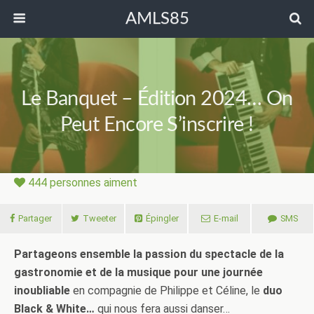
AMLS85
Le Banquet – Édition 2024… On
Peut Encore S’inscrire !
444
personnes aiment
Partager
Tweeter
Épingler
E-mail
SMS
Partageons ensemble la passion du spectacle de la
gastronomie et de la musique pour une journée
inoubliable
en compagnie de Philippe et Céline, le
duo
Black & White…
qui nous fera aussi danser…