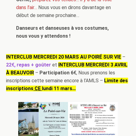
dans l’air…
Nous vous en dirons davantage en
début de semaine prochaine…
Danseurs et danseuses à vos costumes,
nous vous y attendons !
INTERCLUB MERCREDI 20 MARS AU POIRÉ SUR VIE
–
22€, repas + goûter
et
INTERCLUB MERCREDI 3 AVRIL
À BEAUVOIR
–
Participation 6€
, Nous prenons les
inscriptions cette semaine encore à l’AMLS –
Limite des
inscriptions
CE
lundi 11 mars…