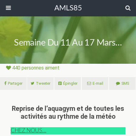
AMLS85
Semaine Du 11 Au 17 Mars…
440
personnes aiment
Partager
Tweeter
Épingler
E-mail
SMS
Reprise de l’aquagym et de toutes les
activités au rythme de la météo
CHEZ NOUS…