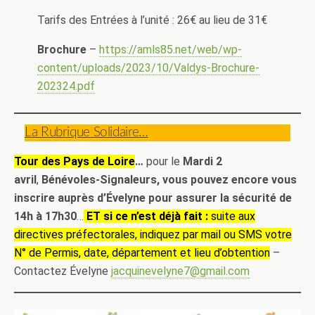
Tarifs des Entrées à l’unité : 26€ au lieu de 31€
Brochure
–
https://amls85.net/web/wp-
content/uploads/2023/10/Valdys-Brochure-
202324.pdf
La Rubrique Solidaire…
Tour des Pays de Loire
…
pour le
Mardi 2
avril
,
Bénévoles-Signaleurs, vous pouvez encore vous
inscrire auprès d’Évelyne pour assurer la sécurité de
14h à 17h30
…
ET si ce n’est déjà fait :
suite aux
directives préfectorales, indiquez par mail ou SMS votre
N° de Permis, date, département et lieu d’obtention
–
Contactez Évelyne
jacquinevelyne7@gmail.com