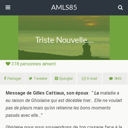
AMLS85
Triste Nouvelle…
318
personnes aiment
Partager
Tweeter
Épingler
E-mail
SMS
Message de Gilles Cattiaux, son époux
:
”
La
maladie a
eu raison de Ghislaine qui est décédée hier… Elle ne voulait
pas de pleurs mais qu’on retienne les bons moments
passés avec elle…”
Ghislaine nous nous souviendrons de ton courage face à la