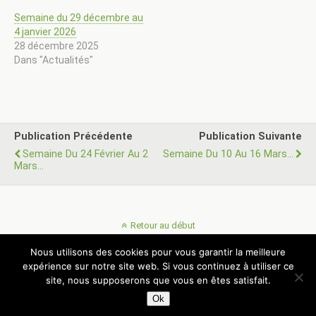
Semaine du 29 décembre au
4 janvier 2026
28 décembre 2025
Dans "Actualités"
Publication Précédente
Publication Suivante
Semaine Du 24 Février Au 2
Semaine Du 10 Au 16 Mars...
Mars...
Retour au début
Nous utilisons des cookies pour vous garantir la meilleure
Mobile
Bureau
expérience sur notre site web. Si vous continuez à utiliser ce
site, nous supposerons que vous en êtes satisfait.
© AMLS 85 - Association Montoises de Loisirs Sportifs
Ok