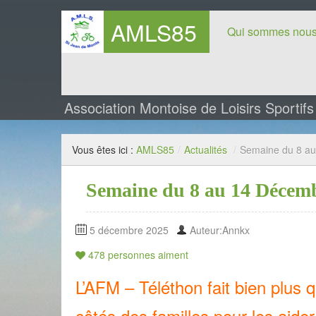
AMLS85
Qui sommes nous
Association Montoise de Loisirs Sportif
Vous êtes ici :
AMLS85
/
Actualités
/
Semaine du 8 a
Semaine du 8 au 14 Décem
5 décembre 2025
Auteur:Annkx
478
personnes aiment
L’AFM – Téléthon fait bien plus q
côtés des familles pour les aide