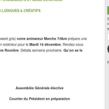
S LUDIQUES & CRÉATIFS
S
r
e
A
sweet gris)
notre animateur Marche 7/8km
prépare une
e
en extérieur pour le
Mardi 16 décembre
. Rendez-vous
m
re Routière
. Détails semaine prochaine.
Qu’on se le
R
Assemblée Générale élective
Courrier du Président en préparation