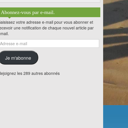
Abonnez-vous par e-mail.
aisissez votre adresse e-mail pour vous abonner et
ecevoir une notification de chaque nouvel article par
mail.
dresse
-
ail
Je m'abonne
ejoignez les 289 autres abonnés