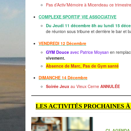
Pas d’Activ’Mémoire à Micendeau ce trimestr
COMPLEXE SPORTIF VIE ASSOCIATIVE
Du Jeudi 11 décembre 8h au lundi 15 déc
de réunion sous tribune et derrière le bar et b
VENDREDI 12
Décembre
GYM Douce
avec Patrice Moysan
en remplace
vivement.
Absence de Marc, Pas de Gym santé
DIMANCHE 14
Décembre
Soirée Jeux
au Vieux Cerne
ANNULÉE
LES ACTIVITÉS PROCHAINES 
Cf. AGENDA