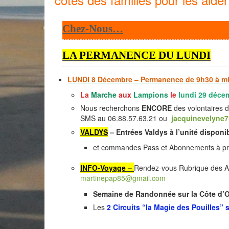
Chez-Nous…
LA PERMANENCE DU LUNDI
LUNDI 8 Décembre – Permanence de 9h30 à mi
La
Marche
aux
Lampions
le
lundi 29 déce
Nous recherchons
ENCORE
des volontaires d
SMS au 06.88.57.63.21 ou
jacquinevelyne
VALDYS
–
Entrées Valdys à l’unité disponi
et commandes Pass et Abonnements à pri
INFO-Voyage –
Rendez-vous Rubrique des Ad
martinepap85@gmail.com
Semaine de Randonnée sur la Côte d’
Les
2 Circuits “la Magie des Pouilles”