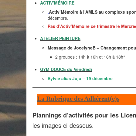
ACTIV’MÉMOIRE
.
Activ’Mémoire à l’AMLS au complexe sport
décembre.
Pas d’Activ’Mémoire ce trimestre le Mercre
ATELIER PEINTURE
Message de JocelyneB –
Changement pour 
2 groupes : 14h à 16h et 16h à 18h
“
GYM DOUCE du Vendredi
Sylvie alias Juju – 19 décembre
La Rubrique des Adhérent(e)s
Plannings d’activités pour les Lice
les images ci-dessous.