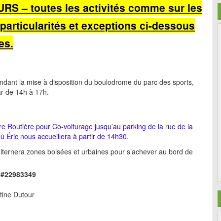
OURS –
toutes les activités comme sur les
particularités et exceptions ci-dessous
es.
ndant la mise à disposition du boulodrome du parc des sports,
ar de 14h à 17h.
 Routière pour Co-voiturage jusqu’au parking de la rue de la
où Éric nous accueillera à partir de 14h30.
alternera zones boisées et urbaines pour s’achever au bord de
 #22983349
tine Dutour