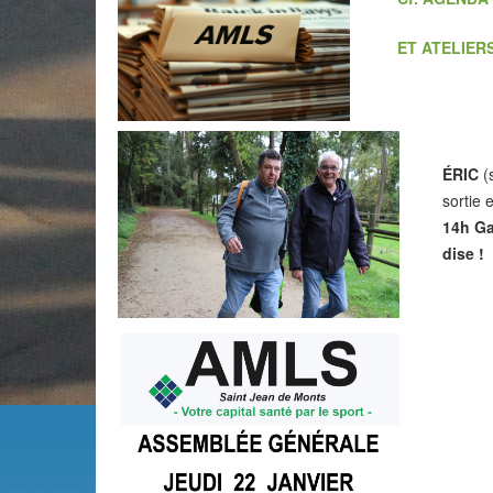
ET ATELIER
ÉRIC
(
sortie 
14h Ga
dise !