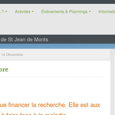
 ?
Activités
Évènements & Plannings
Informat
s de St Jean de Monts
u 14 Décembre
bre
ue financer la recherche. Elle est aux
r à faire face à la maladie…