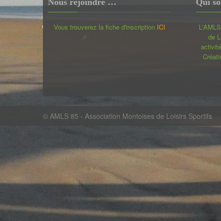
Nous rejoindre …
Qui s
Vous trouverez la fiche d'inscription
ICI
L'AMLS 
de L
activit
Créati
© AMLS 85 - Association Montoises de Loisirs Sportifs