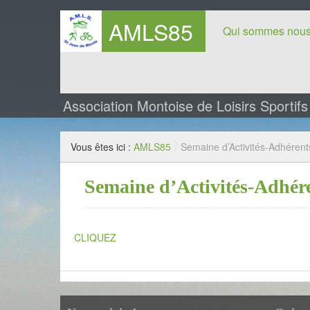
AMLS85
Qui sommes nous
Association Montoise de Loisirs Sportif
Vous êtes ici :
AMLS85
/
Semaine d’Activités-Adhérent
Semaine d’Activités-Adhére
CLIQUEZ