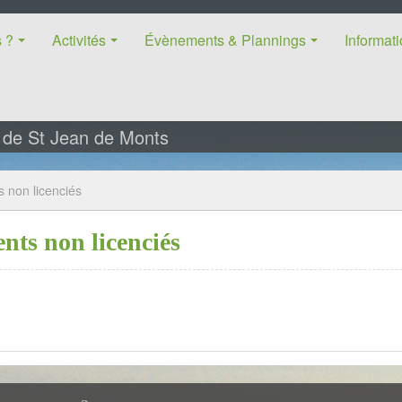
 ?
Activités
Évènements & Plannings
Informat
s de St Jean de Monts
s non licenciés
nts non licenciés