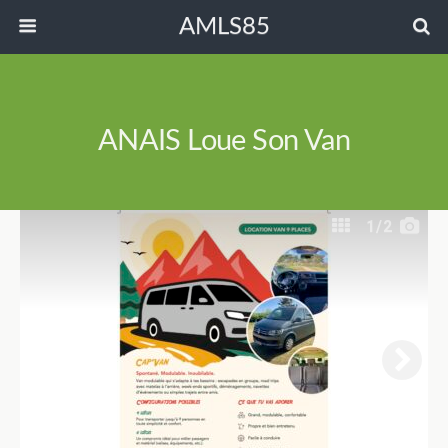
AMLS85
ANAIS Loue Son Van
1
/2