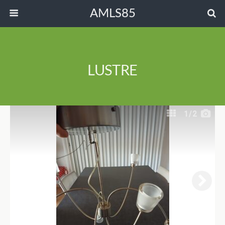
AMLS85
LUSTRE
1
/2