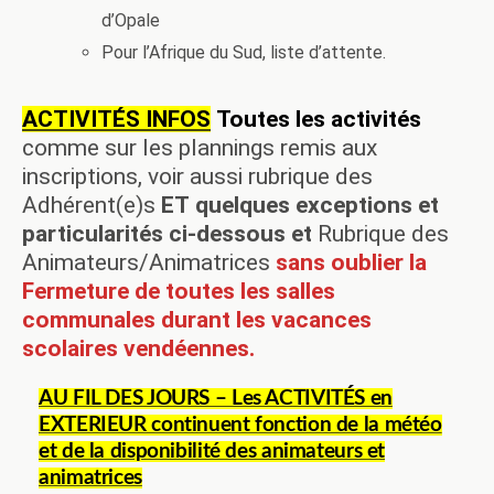
d’Opale
Pour l’Afrique du Sud, liste d’attente.
ACTIVITÉS INFOS
Toutes les activités
comme sur les plannings remis aux
inscriptions, voir aussi rubrique des
Adhérent(e)s
ET
quelques exceptions et
particularités ci-dessous et
Rubrique des
Animateurs/Animatrices
sans oublier la
Fermeture de toutes les salles
communales durant les vacances
scolaires vendéennes.
AU FIL DES JOURS – Les ACTIVITÉS en
EXTERIEUR continuent fonction de la météo
et de la disponibilité des animateurs et
animatrices