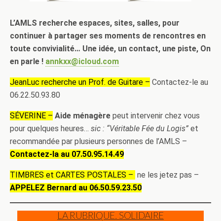
L’AMLS recherche espaces, sites, salles, pour
continuer à partager ses moments de rencontres en
toute convivialité… Une idée, un contact, une piste, On
en parle !
annkxx@icloud.com
JeanLuc recherche un Prof. de Guitare –
Contactez-le au
06.22.50.93.80
SÉVERINE –
Aide ménagère
peut intervenir chez vous
pour quelques heures…
sic : “Véritable Fée du Logis”
et
recommandée par plusieurs personnes de l’AMLS –
Contactez-la au 07.50.95.14.49
TIMBRES et CARTES POSTALES –
ne les jetez pas –
APPELEZ Bernard au 06.50.59.23.50
LA RUBRIQUE. SOLIDAIRE