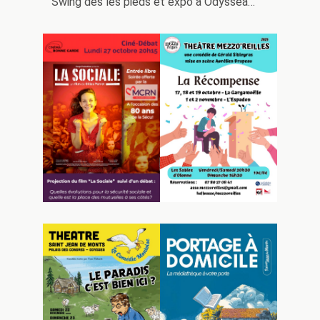
Swing des les pieds et expo à Odysséa…