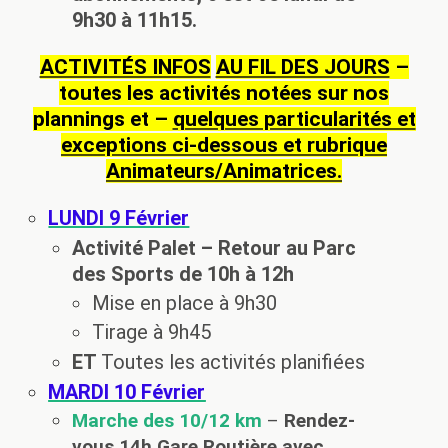
9h30 à 11h15.
ACTIVITÉS INFOS
AU FIL DES JOURS
–
toutes les activités notées sur nos
plannings et –
quelques particularités et
exceptions ci-dessous et rubrique
Animateurs/Animatrices.
LUNDI 9 Février
Activité Palet
– Retour au Parc
des Sports de 10h à 12h
Mise en place à 9h30
Tirage à 9h45
ET
Toutes les activités planifiées
MARDI 10
Février
Marche des 10/12 km
–
Rendez-
vous 14h Gare Routière avec