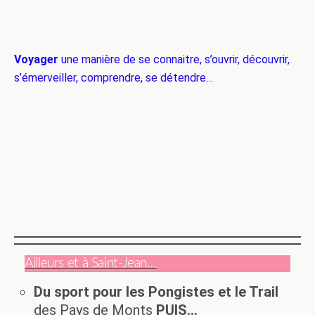
… avec ses contrastes
où la richesse flamboyante
côtoie la misère…