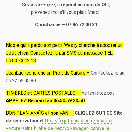
Si vous le voyez, i
l répond au nom de OLI,
prévenez moi s’il vous plait Merci.
Christianne – 07 86 72 30 34
Nicole qui a perdu son petit Westy cherche à adopter un
petit chien. Contactez-la par SMS ou message TEL:
‭06.83.23.12.18‬
.
JeanLuc recherche un Prof. de Guitare –
Contactez-le au
06.22.59.93.80
TIMBRES et CARTES POSTALES –
ne les jetez pas –
APPELEZ Bernard au 06.50.59.23.50
BON PLAN-ANAÏS et son VAN –
CLIQUEZ SUR CE Site
de réservation >
https://fr.getaround.com/location-
voiture/saint-hilaire-de-riez/volkswagen-caravelle-