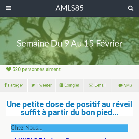
AMLS85
Semaine Du 9 Au 15 Février
520
personnes aiment
Partager
Tweeter
Épingler
E-mail
SMS
Une petite dose de positif au réveil
suffit à partir du bon pied…
Chez-Nous…