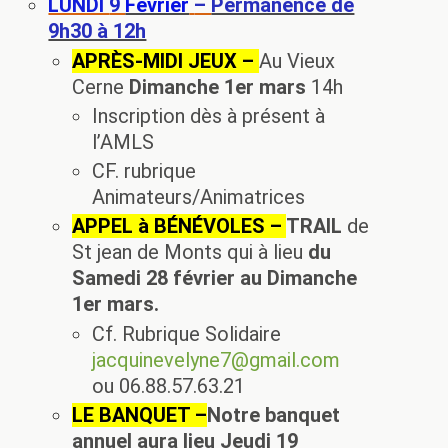
LUNDI
9
Février
–
Permanence de
9h30 à 12h
APRÈS-MIDI JEUX –
Au Vieux
Cerne
Dimanche 1er mars
14h
Inscription dès à présent à
l’AMLS
CF. rubrique
Animateurs/Animatrices
APPEL à BÉNÉVOLES –
TRAIL
de
St jean de Monts qui à lieu
du
Samedi 28 février au Dimanche
1er mars.
Cf. Rubrique Solidaire
jacquinevelyne7@gmail.com
ou ‭06.88.57.63.21‬
LE BANQUET –
Notre banquet
annuel aura lieu Jeudi 19